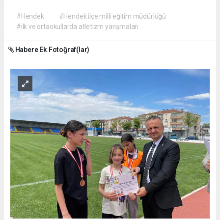
#Hendek
#Hendek ilçe milli eğitim müdürlüğü
#ilk ve ortaokullarda atletizm yarışmaları
Habere Ek Fotoğraf(lar)