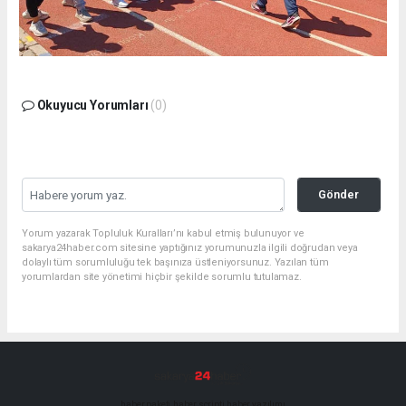
Okuyucu Yorumları
(0)
Gönder
Yorum yazarak Topluluk Kuralları’nı kabul etmiş bulunuyor ve
sakarya24haber.com sitesine yaptığınız yorumunuzla ilgili doğrudan veya
dolaylı tüm sorumluluğu tek başınıza üstleniyorsunuz. Yazılan tüm
yorumlardan site yönetimi hiçbir şekilde sorumlu tutulamaz.
haber paketi
haber scripti
haber yazılımı