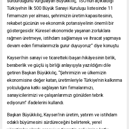
sürdürdüğünü vurgulayan Büyükkılıç, “İSO’nun açıkladığı
Türkiye’nin İlk 500 Büyük Sanayi Kuruluşu listesinde 11
firmamızın yer alması, şehrimizin üretim kapasitesinin,
rekabet gücünün ve ekonomik potansiyelinin önemli bir
göstergesidir. Küresel ekonomide yaşanan zorluklara
rağmen üretmeye, istihdam sağlamaya ve ihracat yapmaya
devam eden firmalarımızla gurur duyuyoruz” diye konuştu.
Kayseri’nin sanayi ve ticaretteki başarı hikâyesinin birlik,
beraberlik ve güçlü iş birliği anlayışıyla yazıldığını dile
getiren Başkan Büyükkılıç, “Şehrimizin ve ülkemizin
ekonomisine değer katan, üretimleriyle Türkiye’nin kalkınma
yolculuğuna katkı sağlayan tüm firmalarımızı,
sanayicilerimizi ve çalışanlarımızı gönülden tebrik
ediyorum” ifadelerini kullandı.
Başkan Büyükkılıç, Kayseri’nin üretim, yatırım ve istihdam
odaklı büyümesini sürdüreceğini belirterek, yerel