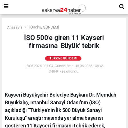
Anasayfa
TÜRKİYE GÜNDEMİ
İSO 500'e giren 11 Kayseri
firmasına 'Büyük' tebrik
TÜRKİYE GÜNDEMİ
18.06.2026 - 07:04, Güncelleme: 18.06.2026 - 08:46
3484+ kez okundu.
Kayseri Büyükşehir Belediye Başkanı Dr. Memduh
Büyükkılıç, İstanbul Sanayi Odası’nın (İSO)
açıkladığı “Türkiye’nin İlk 500 Büyük Sanayi
Kuruluşu” araştırmasında yer alma başarısı
gösteren 11 Kayseri firmasını tebrik ederek,