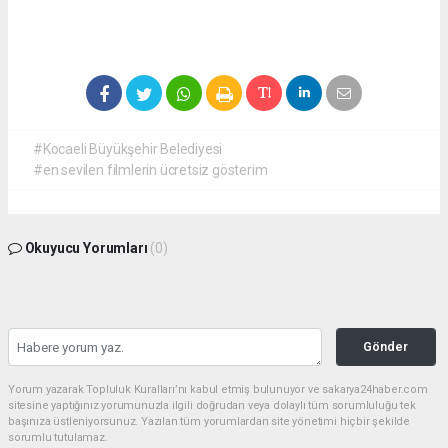
#Kocaeli Büyükşehir Belediyesi
#en sevilen filmlerin ücretsiz gösterim
Okuyucu Yorumları
(0)
Gönder
Yorum yazarak Topluluk Kuralları’nı kabul etmiş bulunuyor ve sakarya24haber.com
sitesine yaptığınız yorumunuzla ilgili doğrudan veya dolaylı tüm sorumluluğu tek
başınıza üstleniyorsunuz. Yazılan tüm yorumlardan site yönetimi hiçbir şekilde
sorumlu tutulamaz.