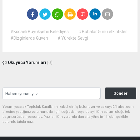
#Kocaeli Büyükşehir Belediyesi
#Babalar Günü etkinlikleri
#Dizginlerde Güven
# Yürekte Sevgi
Okuyucu Yorumları
(0)
Gönder
Yorum yazarak Topluluk Kuralları’nı kabul etmiş bulunuyor ve sakarya24haber.com
sitesine yaptığınız yorumunuzla ilgili doğrudan veya dolaylı tüm sorumluluğu tek
başınıza üstleniyorsunuz. Yazılan tüm yorumlardan site yönetimi hiçbir şekilde
sorumlu tutulamaz.