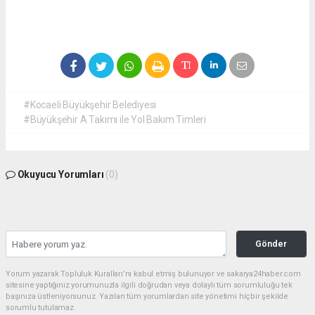
#Kocaeli Büyükşehir Belediyesi
#Büyükşehir A Takımı ile Yol Bakım Timleri
Okuyucu Yorumları
(0)
Gönder
Yorum yazarak Topluluk Kuralları’nı kabul etmiş bulunuyor ve sakarya24haber.com
sitesine yaptığınız yorumunuzla ilgili doğrudan veya dolaylı tüm sorumluluğu tek
başınıza üstleniyorsunuz. Yazılan tüm yorumlardan site yönetimi hiçbir şekilde
sorumlu tutulamaz.