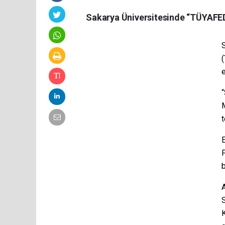
Sakarya Üniversitesinde “TÜYAFED 
S
(
e
t
E
F
b
S
K