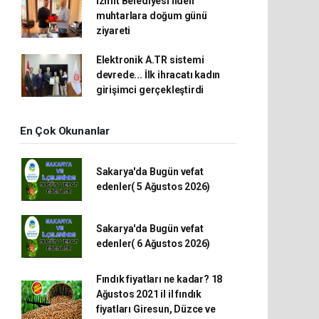
İzmit Belediyesi'nden
muhtarlara doğum günü
ziyareti
Elektronik A.TR sistemi
devrede... İlk ihracatı kadın
girişimci gerçekleştirdi
En Çok Okunanlar
Sakarya'da Bugün vefat
edenler( 5 Ağustos 2026)
Sakarya'da Bugün vefat
edenler( 6 Ağustos 2026)
Fındık fiyatları ne kadar? 18
Ağustos 2021 il il fındık
fiyatları Giresun, Düzce ve