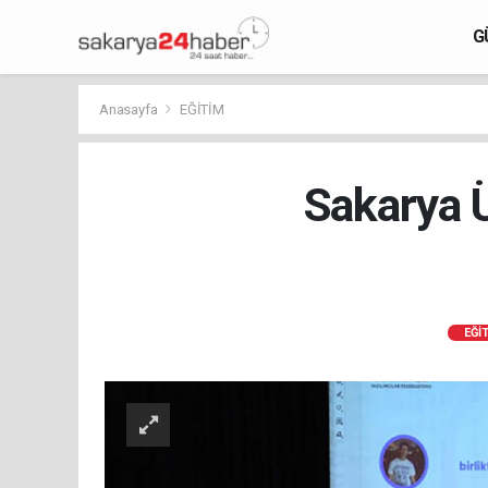
G
Anasayfa
EĞİTİM
Sakarya Ü
EĞİ