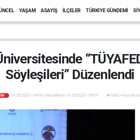
ÜNCEL
YAŞAM
ASAYİŞ
İLÇELER
TÜRKİYE GÜNDEMİ
Sİ
niversitesinde “TÜYAFED
Söyleşileri” Düzenlendi
01.05.2025 - 09:09, Güncelleme: 01.05.2025 - 09:09
6432+ kez okun
TİM