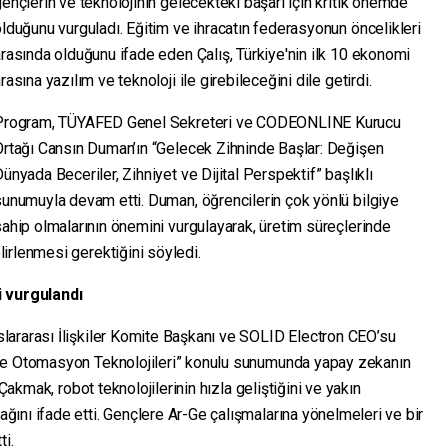
ençlerin ve teknolojinin gelecekteki başarı için kritik önemde
lduğunu vurguladı. Eğitim ve ihracatın federasyonun öncelikleri
rasında olduğunu ifade eden Çalış, Türkiye'nin ilk 10 ekonomi
rasına yazılım ve teknoloji ile girebileceğini dile getirdi.
Program, TÜYAFED Genel Sekreteri ve CODEONLINE Kurucu
Ortağı Cansın Duman’ın “Gelecek Zihninde Başlar: Değişen
ünyada Beceriler, Zihniyet ve Dijital Perspektif” başlıklı
unumuyla devam etti. Duman, öğrencilerin çok yönlü bilgiye
ahip olmalarının önemini vurgulayarak, üretim süreçlerinde
irlenmesi gerektiğini söyledi.
 vurgulandı
lararası İlişkiler Komite Başkanı ve SOLID Electron CEO’su
ve Otomasyon Teknolojileri” konulu sunumunda yapay zekanın
 Çakmak, robot teknolojilerinin hızla geliştiğini ve yakın
ını ifade etti. Gençlere Ar-Ge çalışmalarına yönelmeleri ve bir
ti.