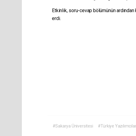
Etkinlik, soru-cevap bölümünün ardından 
erdi.
#Sakarya Üniversitesi
#Türkiye Yazılımcıl