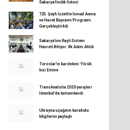
Sakarya fındık listesi
725. Şeyh İzzettin İsmail Anma
ve Hacet Bayramı Programı
Gerçekleştirildi
Sakarya'nın Raylı Sistem
Hasreti Bitiyor: İlk Adım Atıldı
Toroslar'ın kardeleni: Yörük
kızı Emine
TransAnatolia 2020 yarışları
İstanbul'da tamamlandı
Ukrayna uçağının karakutu
bilgilerini paylaştı