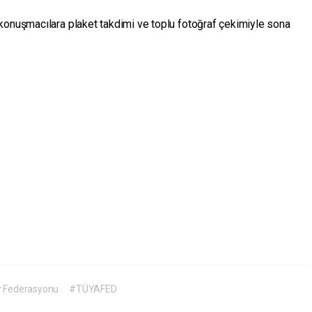
konuşmacılara plaket takdimi ve toplu fotoğraf çekimiyle sona
ar Federasyonu
#TÜYAFED