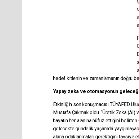
g
o
a
a
D
s
s
hedef kitlenin ve zamanlamanın doğru bel
Yapay zeka ve otomasyonun geleceği
Etkinliğin son konuşmacısı TÜYAFED Ulus
Mustafa Çakmak oldu. “Üretik Zeka (AI) 
hayatın her alanına nüfuz ettiğini belirten
gelecekte gündelik yaşamda yaygınlaşacağ
alana odaklanmaları gerektiğini tavsiye et