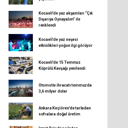
Kocaeli'de yaz akşamları “Çık
Dışarıya Oynayalım” ile
renklendi
Kocaeli’de yaz neşesi
etkinlikleri yoğun ilgi görüyor
Kocaeli’de 15 Temmuz
Köprülü Kavşağı yenilendi
Otomotiv ihracatı temmuzda
3,6 milyar dolar
Ankara Keçiören'de tarladan
sofralara doğal üretim