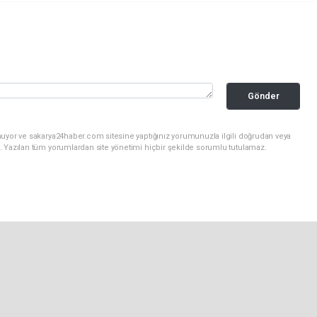
Gönder
nuyor ve sakarya24haber.com sitesine yaptığınız yorumunuzla ilgili doğrudan veya
. Yazılan tüm yorumlardan site yönetimi hiçbir şekilde sorumlu tutulamaz.