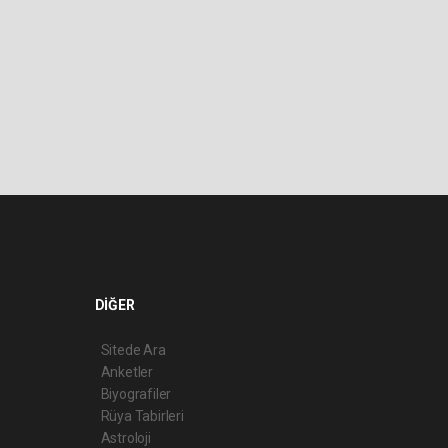
DİĞER
Sitede Ara
Anketler
Biyografiler
Rüya Tabirleri
Astroloji