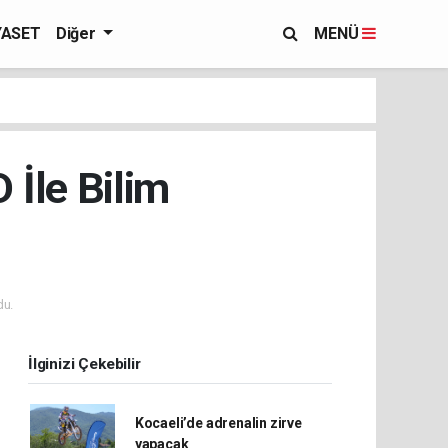
YASET
Diğer
MENÜ
 İle Bilim
du.
İlginizi Çekebilir
Kocaeli’de adrenalin zirve
yapacak