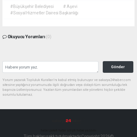
#Büyükşehir Belediyesi
# Aşevi
#Sosyal Hizmetler Dairesi Başkanlığı
Okuyucu Yorumları
(0)
Gönder
Yorum yazarak Topluluk Kuralları’nı kabul etmiş bulunuyor ve sakarya24haber.com
sitesine yaptığınız yorumunuzla ilgili doğrudan veya dolaylı tüm sorumluluğu tek
başınıza üstleniyorsunuz. Yazılan tüm yorumlardan site yönetimi hiçbir şekilde
sorumlu tutulamaz.
haber paketi
haber scripti
haber yazılımı
Tüm hakları saklı tutulmaktadır.Copyright 2026©