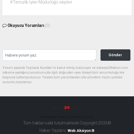
#Temizlik İşleri Müdürlüğü ekipleri
Okuyucu Yorumları
(0)
Gönder
Yorum yazarak Topluluk Kuralları’nı kabul etmiş bulunuyor ve sakarya24haber.com
sitesine yaptığınız yorumunuzla ilgili doğrudan veya dolaylı tüm sorumluluğu tek
başınıza üstleniyorsunuz. Yazılan tüm yorumlardan site yönetimi hiçbir şekilde
sorumlu tutulamaz.
haber paketi
haber scripti
haber yazılımı
Tüm hakları saklı tutulmaktadır.Copyright 2026©
Haber Yazılımı:
Web Aksiyon ®