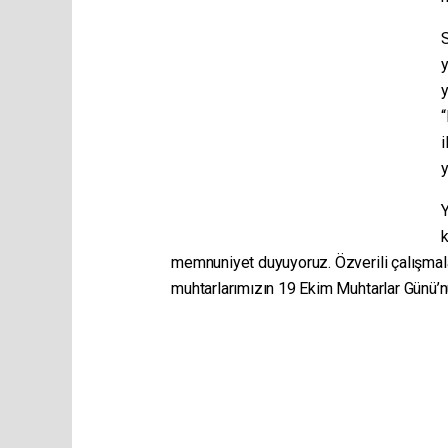
y
“
i
y
Y
k
memnuniyet duyuyoruz. Özverili çalışmala
muhtarlarımızın 19 Ekim Muhtarlar Günü’nü