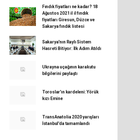
Fındık fiyatları ne kadar? 18
Ağustos 2021 il il fındık
fiyatları Giresun, Düzce ve
Sakarya fındık listesi
Sakarya'nın Raylı Sistem
Hasreti Bitiyor: İlk Adım Atıldı
Ukrayna uçağının karakutu
bilgilerini paylaştı
Toroslar'ın kardeleni: Yörük
kızı Emine
TransAnatolia 2020 yarışları
İstanbul'da tamamlandı