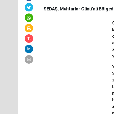
SEDAŞ, Muhtarlar Günü’nü Bölgede
S
d
a
z
v
Y
z
b
m
b
a
m