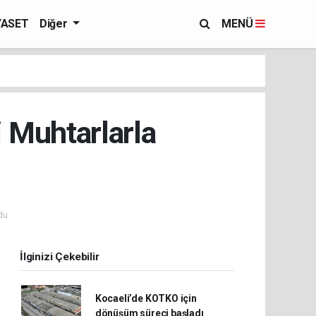
YASET
Diğer
MENÜ
 Muhtarlarla
du.
İlginizi Çekebilir
Kocaeli’de KOTKO için
dönüşüm süreci başladı