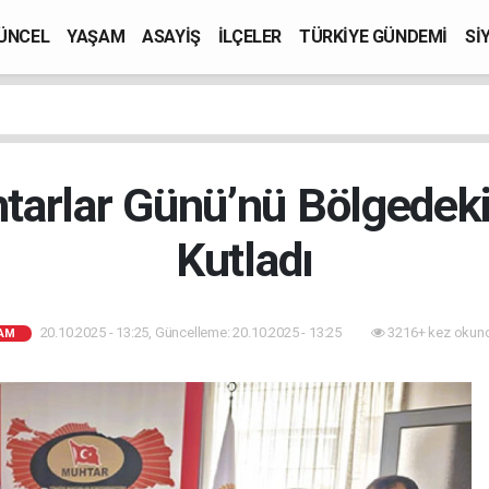
ÜNCEL
YAŞAM
ASAYİŞ
İLÇELER
TÜRKİYE GÜNDEMİ
Sİ
arlar Günü’nü Bölgedeki
Kutladı
20.10.2025 - 13:25, Güncelleme: 20.10.2025 - 13:25
3216+ kez okun
AM