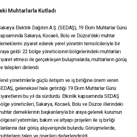
ki Muhtarlarla Kutladı
akarya Elektrik Dağıtım A.Ş. (SEDAŞ), 19 Ekim Muhtarlar Günü
kapsamında Sakarya, Kocaeli, Bolu ve Düzce’deki muhtar
erneklerini ziyaret ederek yerel yönetim temsilcileriyle bir
raya geldi. 22 bölge yöneticisinin bölgelerindeki muhtarları
iyaret etmesi ile gerçekleşen buluşmalarda, muhtarların görüş
e talepleri dinlendi.
erel yönetimlerle güçlü iletişim ve iş birliğine önem veren
SEDAŞ, geleneksel hale getirdiği 19 Ekim Muhtarlar Günü
iyaretlerini bu yıl da sürdürdü. Etkinlik kapsamında SEDAŞ
ölge yöneticileri, Sakarya, Kocaeli, Bolu ve Düzce illerindeki
uhtar derneklerinin başkanlarıyla bir araya gelerek kurumun
ölgesel yatırımları, bakım ve altyapı projeleri ile iş birliği
lanlarına dair görüş alışverişinde bulundu. Görüşmelerde,
uhtarların talep ve önerileri değerlendirildi.