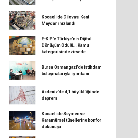
Kocaeli'de Dilovası Kent
Meydanı hızlandı
E-KİP’e Türkiye’nin Dijital
Dönüşüm Ödülü... Kamu
kategorisinde zirvede
Bursa Osmangazi’de istihdam
buluşmalarıyla iş imkanı
Akdeniz'de 4,1 büyüklüğünde
deprem
Kocaeli'de Seymen ve
Karamürsel tünellerine konfor
dokunuşu