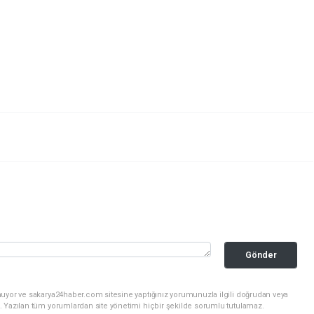
Gönder
nuyor ve sakarya24haber.com sitesine yaptığınız yorumunuzla ilgili doğrudan veya
. Yazılan tüm yorumlardan site yönetimi hiçbir şekilde sorumlu tutulamaz.