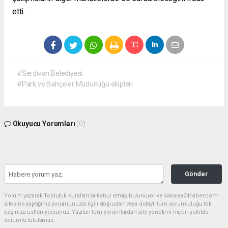
etti.
#Serdivan Belediyesi
#Park ve Bahçeler Müdürlüğü ekipleri
Okuyucu Yorumları
(0)
Gönder
Yorum yazarak Topluluk Kuralları’nı kabul etmiş bulunuyor ve sakarya24haber.com
sitesine yaptığınız yorumunuzla ilgili doğrudan veya dolaylı tüm sorumluluğu tek
başınıza üstleniyorsunuz. Yazılan tüm yorumlardan site yönetimi hiçbir şekilde
sorumlu tutulamaz.