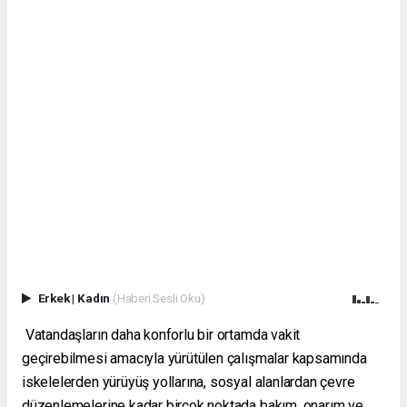
Erkek
|
Kadın
(Haberi Sesli Oku)
Vatandaşların daha konforlu bir ortamda vakit
geçirebilmesi amacıyla yürütülen çalışmalar kapsamında
iskelelerden yürüyüş yollarına, sosyal alanlardan çevre
düzenlemelerine kadar birçok noktada bakım, onarım ve