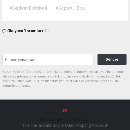
#Serdivan Belediyesi
#Gölpark 1. Etap
Okuyucu Yorumları
(0)
Gönder
Yorum yazarak Topluluk Kuralları’nı kabul etmiş bulunuyor ve sakarya24haber.com
sitesine yaptığınız yorumunuzla ilgili doğrudan veya dolaylı tüm sorumluluğu tek
başınıza üstleniyorsunuz. Yazılan tüm yorumlardan site yönetimi hiçbir şekilde
sorumlu tutulamaz.
haber paketi
haber scripti
haber yazılımı
Tüm hakları saklı tutulmaktadır.Copyright 2026©