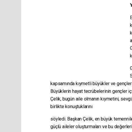
E
k
k
a
G
G
S
kapsamında kıymetli büyükler ve gençlerle
Büyüklerin hayat tecrübelerinin gençler i
Çelik, bugün aile olmanın kıymetini, sevgi
birlikte konuştuklarını
söyledi. Başkan Çelik, en büyük temennile
güçlü aileler oluşturmaları ve bu değerler