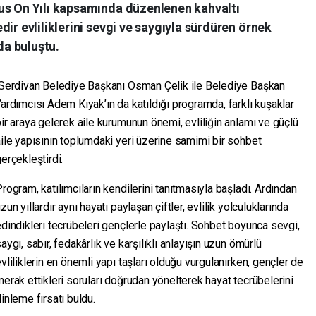
us On Yılı kapsamında düzenlenen kahvaltı
ir evliliklerini sevgi ve saygıyla sürdüren örnek
da buluştu.
Serdivan Belediye Başkanı Osman Çelik ile Belediye Başkan
ardımcısı Adem Kıyak’ın da katıldığı programda, farklı kuşaklar
ir araya gelerek aile kurumunun önemi, evliliğin anlamı ve güçlü
ile yapısının toplumdaki yeri üzerine samimi bir sohbet
erçekleştirdi.
rogram, katılımcıların kendilerini tanıtmasıyla başladı. Ardından
zun yıllardır aynı hayatı paylaşan çiftler, evlilik yolculuklarında
dindikleri tecrübeleri gençlerle paylaştı. Sohbet boyunca sevgi,
aygı, sabır, fedakârlık ve karşılıklı anlayışın uzun ömürlü
vliliklerin en önemli yapı taşları olduğu vurgulanırken, gençler de
erak ettikleri soruları doğrudan yönelterek hayat tecrübelerini
inleme fırsatı buldu.