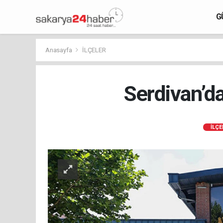
G
Anasayfa
İLÇELER
Serdivan’da
İLÇE