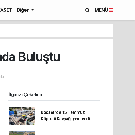
YASET
Diğer
MENÜ
rada Buluştu
du.
İlginizi Çekebilir
Kocaeli’de 15 Temmuz
Köprülü Kavşağı yenilendi