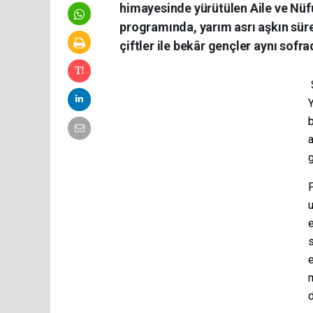
himayesinde yürütülen Aile ve Nüf
programında, yarım asrı aşkın süred
çiftler ile bekâr gençler aynı sofra
Y
b
a
g
P
u
e
s
e
m
d