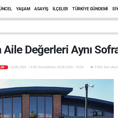
ÜNCEL
YAŞAM
ASAYİŞ
İLÇELER
TÜRKİYE GÜNDEMİ
Sİ
 Aile Değerleri Aynı Sof
26.06.2026 - 14:09, Güncelleme: 26.06.2026 - 14:09
3195+ kez okun
LER