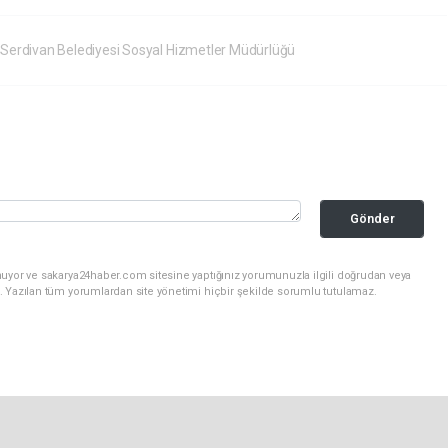
Serdivan Belediyesi Sosyal Hizmetler Müdürlüğü
Gönder
nuyor ve sakarya24haber.com sitesine yaptığınız yorumunuzla ilgili doğrudan veya
. Yazılan tüm yorumlardan site yönetimi hiçbir şekilde sorumlu tutulamaz.