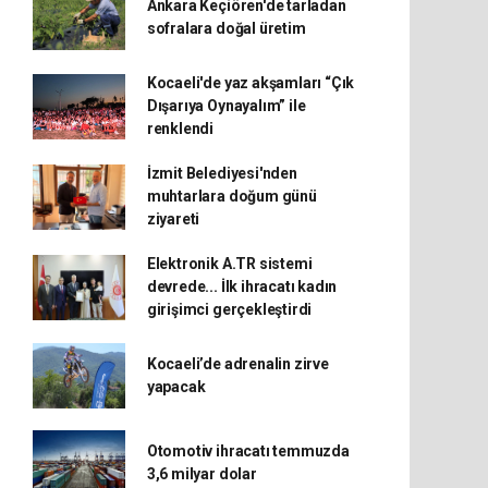
Ankara Keçiören'de tarladan
sofralara doğal üretim
Kocaeli'de yaz akşamları “Çık
Dışarıya Oynayalım” ile
renklendi
İzmit Belediyesi'nden
muhtarlara doğum günü
ziyareti
Elektronik A.TR sistemi
devrede... İlk ihracatı kadın
girişimci gerçekleştirdi
Kocaeli’de adrenalin zirve
yapacak
Otomotiv ihracatı temmuzda
3,6 milyar dolar