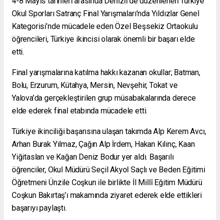
4-8 Mayıs tarihleri arasında Denizli’de düzenlenen Türkiye
Okul Sporları Satranç Final Yarışmaları’nda Yıldızlar Genel
Kategorisi’nde mücadele eden Özel Beşsekiz Ortaokulu
öğrencileri, Türkiye ikincisi olarak önemli bir başarı elde
etti.
Final yarışmalarına katılma hakkı kazanan okullar; Batman,
Bolu, Erzurum, Kütahya, Mersin, Nevşehir, Tokat ve
Yalova’da gerçekleştirilen grup müsabakalarında derece
elde ederek final etabında mücadele etti.
Türkiye ikinciliği başarısına ulaşan takımda Alp Kerem Avcı,
Arhan Burak Yılmaz, Çağın Alp İrdem, Hakan Kılınç, Kaan
Yiğitaslan ve Kağan Deniz Bodur yer aldı. Başarılı
öğrenciler, Okul Müdürü Seçil Akyol Saçlı ve Beden Eğitimi
Öğretmeni Ünzile Coşkun ile birlikte İl Millî Eğitim Müdürü
Coşkun Bakırtaş’ı makamında ziyaret ederek elde ettikleri
başarıyı paylaştı.