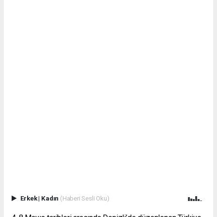
Erkek
|
Kadın
(Haberi Sesli Oku)