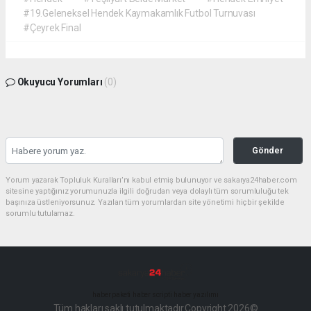
#19.Geleneksel Hendek Kaymakamlık Futbol Turnuvası
#Çeyrek Final
Okuyucu Yorumları
(0)
Gönder
Yorum yazarak Topluluk Kuralları’nı kabul etmiş bulunuyor ve sakarya24haber.com
sitesine yaptığınız yorumunuzla ilgili doğrudan veya dolaylı tüm sorumluluğu tek
başınıza üstleniyorsunuz. Yazılan tüm yorumlardan site yönetimi hiçbir şekilde
sorumlu tutulamaz.
haber paketi
haber scripti
haber yazılımı
Tüm hakları saklı tutulmaktadır.Copyright 2026©