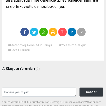
Bu arada rüzgarın ise genellikle güney yönlerden hafif, ara
sıra orta kuvvette esmesi bekleniyor.
#Meteoroloji Genel Müdürlüğü
#25 Kasım Salı günü
#Hava Durumu
Okuyucu Yorumları
(0)
Gönder
Yorum yazarak Topluluk Kuralları’nı kabul etmiş bulunuyor ve sakarya24haber.com
sitesine yaptığınız yorumunuzla ilgili doğrudan veya dolaylı tüm sorumluluğu tek