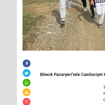
Bilecik Pazaryeri’nde Cumhuriyet 
T