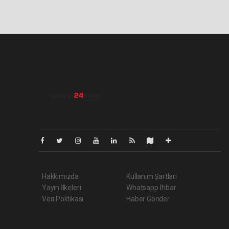
Pro-0.061
Hakkımızda
Kullanım Şartları
Yayın İlkeleri
Whatsapp İhbar
Veri Politikası
Haber Gönder