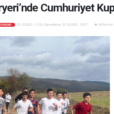
ryeri’nde Cumhuriyet Ku
23.10.2025 - 11:23, Güncelleme: 23.10.2025 - 13:57
2476+ kez 
GÜNDEMİ