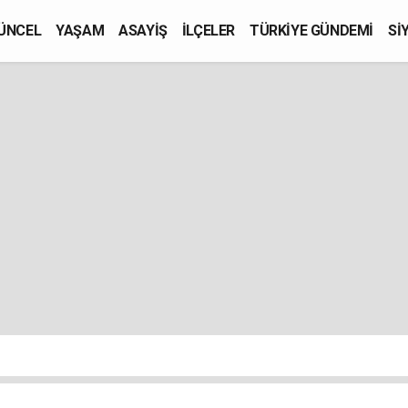
ÜNCEL
YAŞAM
ASAYİŞ
İLÇELER
TÜRKİYE GÜNDEMİ
Sİ