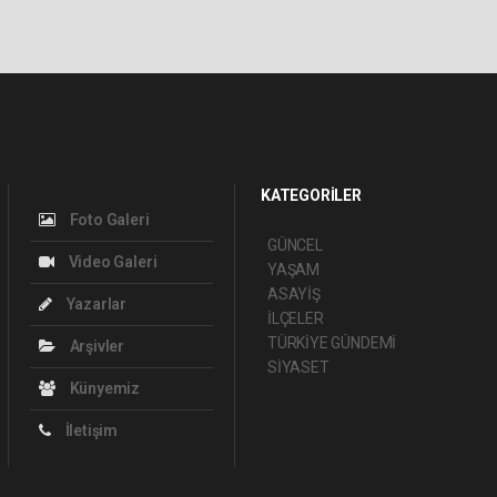
KATEGORİLER
Foto Galeri
GÜNCEL
Video Galeri
YAŞAM
ASAYİŞ
Yazarlar
İLÇELER
TÜRKİYE GÜNDEMİ
Arşivler
SİYASET
Künyemiz
İletişim