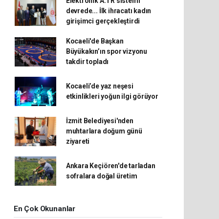
Elektronik A.TR sistemi
devrede... İlk ihracatı kadın
girişimci gerçekleştirdi
Kocaeli'de Başkan
Büyükakın’ın spor vizyonu
takdir topladı
Kocaeli’de yaz neşesi
etkinlikleri yoğun ilgi görüyor
İzmit Belediyesi'nden
muhtarlara doğum günü
ziyareti
Ankara Keçiören'de tarladan
sofralara doğal üretim
En Çok Okunanlar