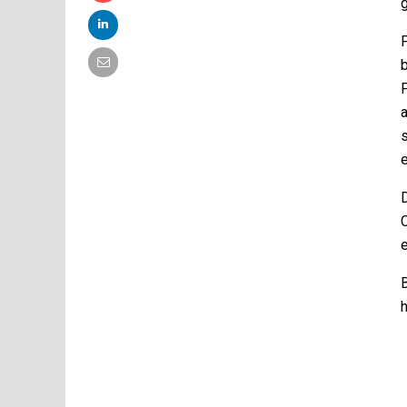
g
b
P
s
e
D
C
e
B
h