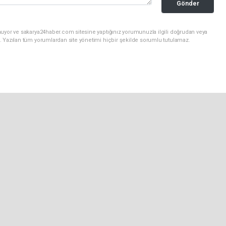
Gönder
nuyor ve sakarya24haber.com sitesine yaptığınız yorumunuzla ilgili doğrudan veya
. Yazılan tüm yorumlardan site yönetimi hiçbir şekilde sorumlu tutulamaz.