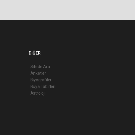
DİĞER
Sitede Ara
Anketler
Biyografiler
Rüya Tabirleri
Astroloji