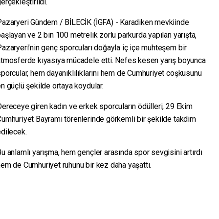
erçekleştirildi.
Pazaryeri Gündem / BİLECİK (İGFA) - Karadiken mevkiinde
aşlayan ve 2 bin 100 metrelik zorlu parkurda yapılan yarışta,
azaryeri’nin genç sporcuları doğayla iç içe muhteşem bir
atmosferde kıyasıya mücadele etti. Nefes kesen yarış boyunca
porcular, hem dayanıklılıklarını hem de Cumhuriyet coşkusunu
n güçlü şekilde ortaya koydular.
ereceye giren kadın ve erkek sporcuların ödülleri, 29 Ekim
umhuriyet Bayramı törenlerinde görkemli bir şekilde takdim
dilecek.
u anlamlı yarışma, hem gençler arasında spor sevgisini artırdı
em de Cumhuriyet ruhunu bir kez daha yaşattı.