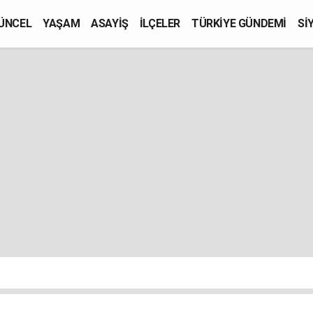
ÜNCEL
YAŞAM
ASAYİŞ
İLÇELER
TÜRKİYE GÜNDEMİ
Sİ