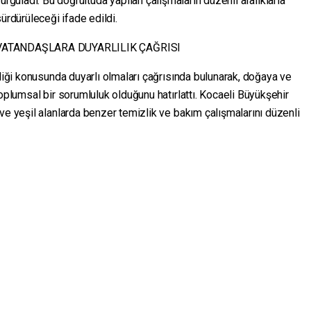
urguladı. Bu doğrultuda yapılan çalışmaların düzenli aralıklarla
ürdürüleceği ifade edildi.
VATANDAŞLARA DUYARLILIK ÇAĞRISI
zliği konusunda duyarlı olmaları çağrısında bulunarak, doğaya ve
toplumsal bir sorumluluk olduğunu hatırlattı. Kocaeli Büyükşehir
ve yeşil alanlarda benzer temizlik ve bakım çalışmalarını düzenli