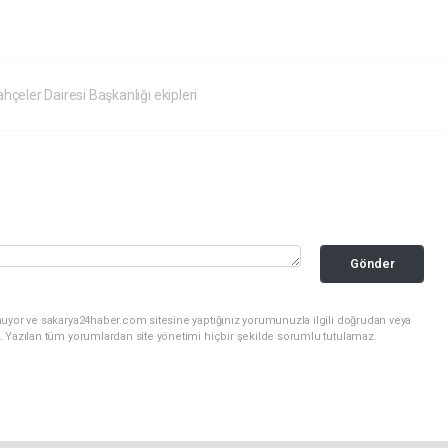
hçeler Dairesi Başkanlığı ekipleri
Gönder
nuyor ve sakarya24haber.com sitesine yaptığınız yorumunuzla ilgili doğrudan veya
. Yazılan tüm yorumlardan site yönetimi hiçbir şekilde sorumlu tutulamaz.