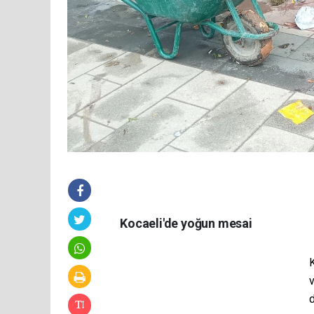
Kocaeli'de yoğun mesai
K
v
d