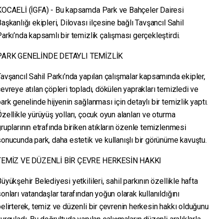
KOCAELİ (İGFA) - Bu kapsamda Park ve Bahçeler Dairesi
aşkanlığı ekipleri, Dilovası ilçesine bağlı Tavşancıl Sahil
arkı’nda kapsamlı bir temizlik çalışması gerçekleştirdi.
PARK GENELİNDE DETAYLI TEMİZLİK
avşancıl Sahil Parkı’nda yapılan çalışmalar kapsamında ekipler,
evreye atılan çöpleri topladı, dökülen yaprakları temizledi ve
ark genelinde hijyenin sağlanması için detaylı bir temizlik yaptı.
zellikle yürüyüş yolları, çocuk oyun alanları ve oturma
ruplarının etrafında biriken atıkların özenle temizlenmesi
onucunda park, daha estetik ve kullanışlı bir görünüme kavuştu.
TEMİZ VE DÜZENLİ BİR ÇEVRE HERKESİN HAKKI
üyükşehir Belediyesi yetkilileri, sahil parkının özellikle hafta
onları vatandaşlar tarafından yoğun olarak kullanıldığını
elirterek, temiz ve düzenli bir çevrenin herkesin hakkı olduğunu