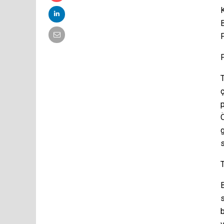
B
P
T
ç
p
Ö
g
s
B
s
b