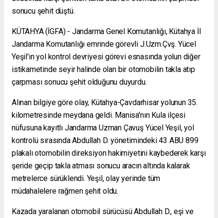
sonucu şehit düştü.
KÜTAHYA (İGFA) - Jandarma Genel Komutanlığı, Kütahya İl
Jandarma Komutanlığı emrinde görevli J.Uzm.Çvş. Yücel
Yeşil'in yol kontrol devriyesi görevi esnasında yolun diğer
istikametinde seyir halinde olan bir otomobilin takla atıp
çarpması sonucu şehit olduğunu duyurdu.
Alınan bilgiye göre olay, Kütahya-Çavdarhisar yolunun 35.
kilometresinde meydana geldi. Manisa'nın Kula ilçesi
nüfusuna kayıtlı Jandarma Uzman Çavuş Yücel Yeşil, yol
kontrolü sırasında Abdullah D. yönetimindeki 43 ABU 899
plakalı otomobilin direksiyon hakimiyetini kaybederek karşı
şeride geçip takla atması sonucu aracın altında kalarak
metrelerce sürüklendi. Yeşil, olay yerinde tüm
müdahalelere rağmen şehit oldu.
Kazada yaralanan otomobil sürücüsü Abdullah D., eşi ve