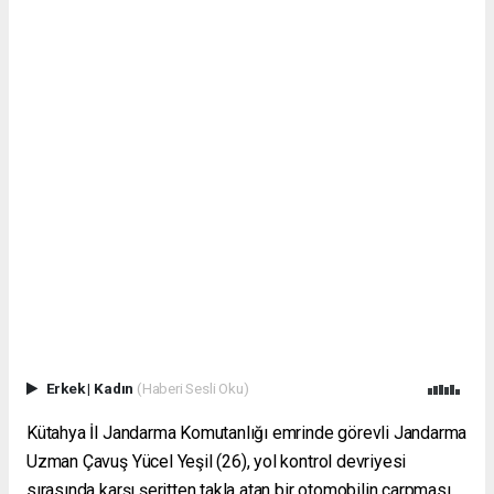
Erkek
|
Kadın
(Haberi Sesli Oku)
Kütahya İl Jandarma Komutanlığı emrinde görevli Jandarma
Uzman Çavuş Yücel Yeşil (26), yol kontrol devriyesi
sırasında karşı şeritten takla atan bir otomobilin çarpması