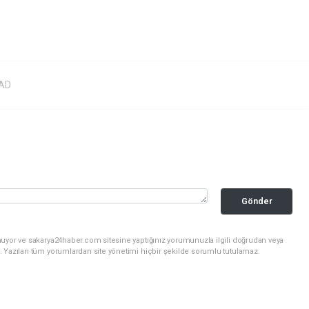
AD
Gönder
nuyor ve sakarya24haber.com sitesine yaptığınız yorumunuzla ilgili doğrudan veya
. Yazılan tüm yorumlardan site yönetimi hiçbir şekilde sorumlu tutulamaz.