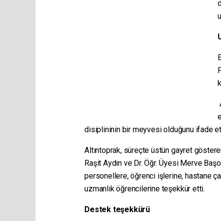
d
u
E
F
k
A
e
disiplininin bir meyvesi olduğunu ifade ett
Altıntoprak, süreçte üstün gayret göste
Raşit Aydın ve Dr. Öğr. Üyesi Merve Başo
personellere, öğrenci işlerine, hastane ça
uzmanlık öğrencilerine teşekkür etti.
Destek teşekkürü