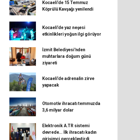
Kocaeli’de 15 Temmuz
Köprülü Kavşağı yenilendi
Kocaeli’de yaz neşesi
etkinlikleri yoğun ilgi görüyor
İzmit Belediyesi'nden
muhtarlara doğum günü
ziyareti
Kocaeli’de adrenalin zirve
yapacak
Otomotiv ihracatı temmuzda
3,6 milyar dolar
Elektronik A.TR sistemi
devrede... İlk ihracatı kadın
girişimci gerçekleştirdi