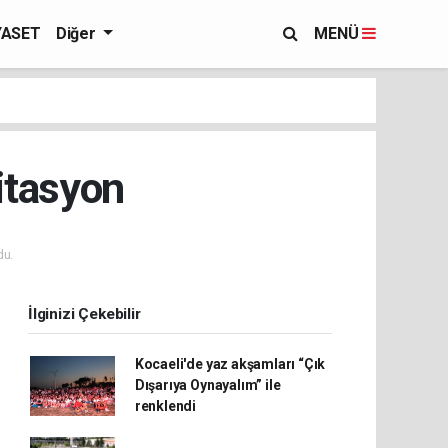
YASET
Diğer
MENÜ
itasyon
du.
İlginizi Çekebilir
Kocaeli'de yaz akşamları “Çık
Dışarıya Oynayalım” ile
renklendi