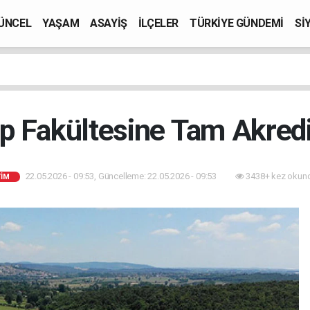
ÜNCEL
YAŞAM
ASAYİŞ
İLÇELER
TÜRKİYE GÜNDEMİ
Sİ
p Fakültesine Tam Akred
22.05.2026 - 09:53, Güncelleme: 22.05.2026 - 09:53
3438+ kez okun
TİM