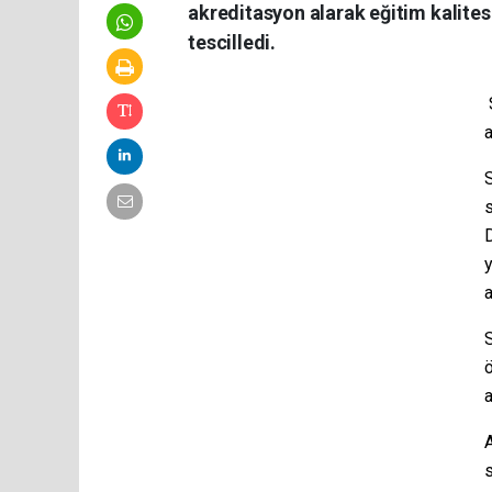
akreditasyon alarak eğitim kalites
tescilledi.
S
S
s
ö
A
s