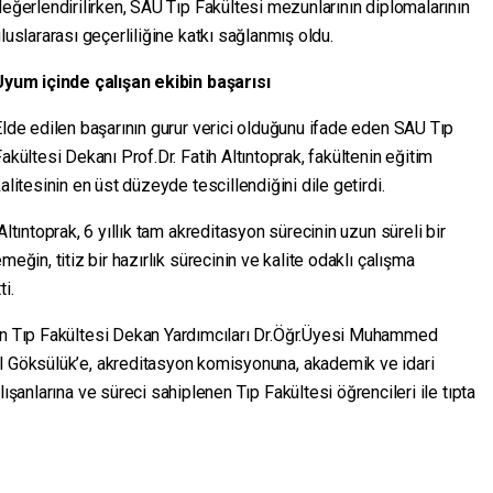
eğerlendirilirken, SAU Tıp Fakültesi mezunlarının diplomalarının
luslararası geçerliliğine katkı sağlanmış oldu.
Uyum içinde çalışan ekibin başarısı
lde edilen başarının gurur verici olduğunu ifade eden SAU Tıp
akültesi Dekanı Prof.Dr. Fatih Altıntoprak, fakültenin eğitim
alitesinin en üst düzeyde tescillendiğini dile getirdi.
ltıntoprak, 6 yıllık tam akreditasyon sürecinin uzun süreli bir
meğin, titiz bir hazırlık sürecinin ve kalite odaklı çalışma
i.
ren Tıp Fakültesi Dekan Yardımcıları Dr.Öğr.Üyesi Muhammed
l Göksülük’e, akreditasyon komisyonuna, akademik ve idari
lışanlarına ve süreci sahiplenen Tıp Fakültesi öğrencileri ile tıpta