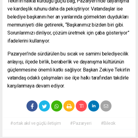
Tekin’in halkla kurduğu güçlü bağ, Pazaryeri’nde dayanışma
ve kardeşlik ruhunu daha da pekiştiriyor. Vatandaşlar ise
belediye başkanını her an yanlarında görmekten duydukları
memnuniyeti dile getirerek, “Başkanımız bizden biri gibi.
Sorunlarımızı dinliyor, çözüm üretmek için çaba gösteriyor”
ifadelerini kullanıyor.
Pazaryeri’nde sürdürülen bu sıcak ve samimi belediyecilik
anlayışı, ilçede birlik, beraberlik ve dayanışma kültürünün
güçlenmesine önemli katkı sağlıyor. Başkan Zekiye Tekin’in
vatandaş odaklı çalışmaları ise ilçe halkı tarafından takdirle
karşılanmaya devam ediyor.
#ortak akıl ve güçlü iletişim
#Pazaryeri
#Bilecik