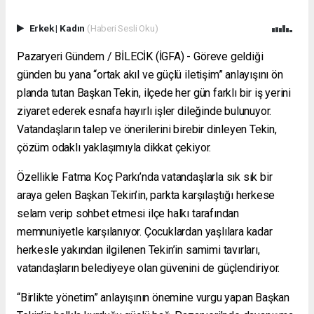
Erkek
|
Kadın
(Haberi Sesli Oku)
Pazaryeri Gündem / BİLECİK (İGFA) - Göreve geldiği
günden bu yana “ortak akıl ve güçlü iletişim” anlayışını ön
planda tutan Başkan Tekin, ilçede her gün farklı bir iş yerini
ziyaret ederek esnafa hayırlı işler dileğinde bulunuyor.
Vatandaşların talep ve önerilerini birebir dinleyen Tekin,
çözüm odaklı yaklaşımıyla dikkat çekiyor.
Özellikle Fatma Koç Parkı’nda vatandaşlarla sık sık bir
araya gelen Başkan Tekin’in, parkta karşılaştığı herkese
selam verip sohbet etmesi ilçe halkı tarafından
memnuniyetle karşılanıyor. Çocuklardan yaşlılara kadar
herkesle yakından ilgilenen Tekin’in samimi tavırları,
vatandaşların belediyeye olan güvenini de güçlendiriyor.
“Birlikte yönetim” anlayışının önemine vurgu yapan Başkan