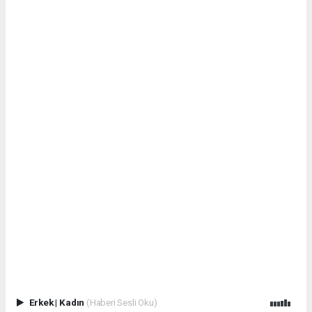
Erkek
|
Kadın
(Haberi Sesli Oku)