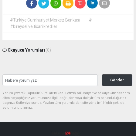
#Türkiye Cumhuriyet Merkez Bankası
#
#bireysel ve ticari krediler
Okuyucu Yorumları
(0)
Gönder
Yorum yazarak Topluluk Kuralları’nı kabul etmiş bulunuyor ve sakarya24haber.com
sitesine yaptığınız yorumunuzla ilgili doğrudan veya dolaylı tüm sorumluluğu tek
başınıza üstleniyorsunuz. Yazılan tüm yorumlardan site yönetimi hiçbir şekilde
sorumlu tutulamaz.